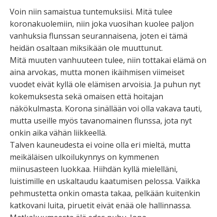
Voin niin samaistua tuntemuksiisi. Mitä tulee
koronakuolemiin, niin joka vuosihan kuolee paljon
vanhuksia flunssan seurannaisena, joten ei tämä
heidän osaltaan miksikään ole muuttunut.
Mitä muuten vanhuuteen tulee, niin tottakai elämä on
aina arvokas, mutta monen ikäihmisen viimeiset
vuodet eivät kyllä ole elämisen arvoisia. Ja puhun nyt
kokemuksesta sekä omaisen että hoitajan
näkökulmasta. Korona sinällään voi olla vakava tauti,
mutta useille myös tavanomainen flunssa, jota nyt
onkin aika vähän liikkeellä.
Talven kauneudesta ei voine olla eri mieltä, mutta
meikäläisen ulkoilukynnys on kymmenen
miinusasteen luokkaa. Hiihdän kyllä mielelläni,
luistimille en uskaltaudu kaatumisen pelossa. Vaikka
pehmustetta onkin omasta takaa, pelkään kuitenkin
katkovani luita, piruetit eivät enää ole hallinnassa.