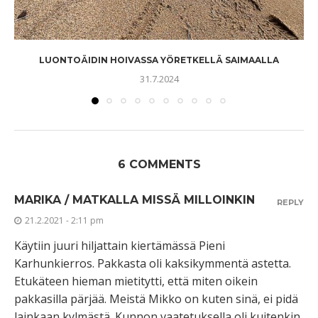
LUONTOÄIDIN HOIVASSA YÖRETKELLÄ SAIMAALLA
31.7.2024
6 COMMENTS
MARIKA / MATKALLA MISSÄ MILLOINKIN
REPLY
21.2.2021 - 2:11 pm
Käytiin juuri hiljattain kiertämässä Pieni
Karhunkierros. Pakkasta oli kaksikymmentä astetta.
Etukäteen hieman mietitytti, että miten oikein
pakkasilla pärjää. Meistä Mikko on kuten sinä, ei pidä
lainkaan kylmästä. Kunnon vaatetuksella oli kuitenkin