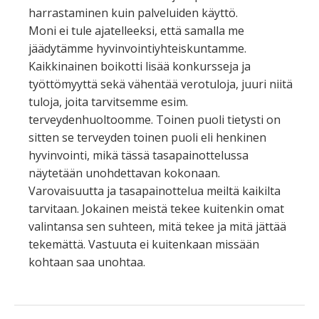
harrastaminen kuin palveluiden käyttö.
Moni ei tule ajatelleeksi, että samalla me
jäädytämme hyvinvointiyhteiskuntamme.
Kaikkinainen boikotti lisää konkursseja ja
työttömyyttä sekä vähentää verotuloja, juuri niitä
tuloja, joita tarvitsemme esim.
terveydenhuoltoomme. Toinen puoli tietysti on
sitten se terveyden toinen puoli eli henkinen
hyvinvointi, mikä tässä tasapainottelussa
näytetään unohdettavan kokonaan.
Varovaisuutta ja tasapainottelua meiltä kaikilta
tarvitaan. Jokainen meistä tekee kuitenkin omat
valintansa sen suhteen, mitä tekee ja mitä jättää
tekemättä. Vastuuta ei kuitenkaan missään
kohtaan saa unohtaa.