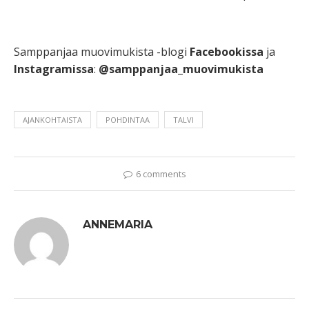
Samppanjaa muovimukista -blogi
Facebookissa
ja
Instagramissa
:
@samppanjaa_muovimukista
AJANKOHTAISTA
POHDINTAA
TALVI
6 comments
ANNEMARIA