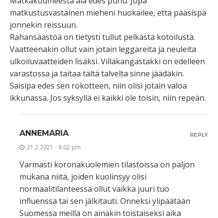
Matkakuumeesta älä edes puhu. Jopa
matkustusvastainen mieheni huokailee, että pääsispä
jonnekin reissuun.
Rahansäästöä on tietysti tullut pelkästä kotoilusta.
Vaatteenakin ollut vain jotain leggareita ja neuleita
ulkoiluvaatteiden lisäksi. Villakangastakki on edelleen
varastossa ja taitaa tältä talvelta sinne jäädäkin.
Saisipa edes sen rokotteen, niin olisi jotain valoa
ikkunassa. Jos syksyllä ei kaikki ole toisin, niin repeän.
ANNEMARIA
REPLY
21.2.2021 - 8:02 pm
Varmasti koronakuolemien tilastoissa on paljon
mukana niitä, joiden kuolinsyy olisi
normaalitilanteessa ollut vaikka juuri tuo
influenssa tai sen jälkitauti. Onneksi ylipäätään
Suomessa meillä on ainakin toistaiseksi aika