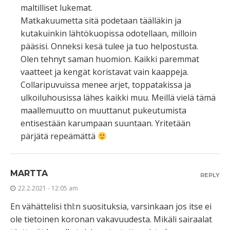
maltilliset lukemat.
Matkakuumetta sitä podetaan täälläkin ja
kutakuinkin lähtökuopissa odotellaan, milloin
pääsisi. Onneksi kesä tulee ja tuo helpostusta.
Olen tehnyt saman huomion. Kaikki paremmat
vaatteet ja kengät koristavat vain kaappeja.
Collaripuvuissa menee arjet, toppatakissa ja
ulkoiluhousissa lähes kaikki muu. Meillä vielä tämä
maallemuutto on muuttanut pukeutumista
entisestään karumpaan suuntaan. Yritetään
pärjätä repeämättä
MARTTA
REPLY
22.2.2021 - 12:05 am
En vähättelisi thl:n suosituksia, varsinkaan jos itse ei
ole tietoinen koronan vakavuudesta. Mikäli sairaalat