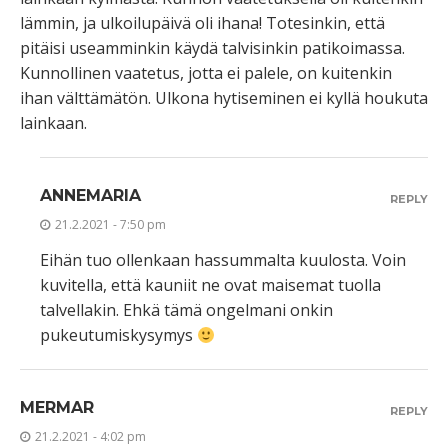
lämmin, ja ulkoilupäivä oli ihana! Totesinkin, että
pitäisi useamminkin käydä talvisinkin patikoimassa.
Kunnollinen vaatetus, jotta ei palele, on kuitenkin
ihan välttämätön. Ulkona hytiseminen ei kyllä houkuta
lainkaan.
ANNEMARIA
REPLY
21.2.2021 - 7:50 pm
Eihän tuo ollenkaan hassummalta kuulosta. Voin
kuvitella, että kauniit ne ovat maisemat tuolla
talvellakin. Ehkä tämä ongelmani onkin
pukeutumiskysymys
MERMAR
REPLY
21.2.2021 - 4:02 pm