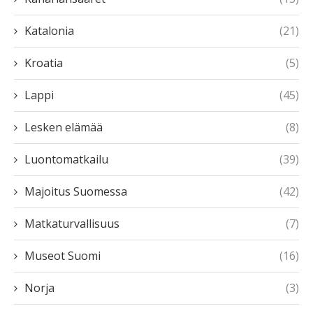
Katalonia
(21)
Kroatia
(5)
Lappi
(45)
Lesken elämää
(8)
Luontomatkailu
(39)
Majoitus Suomessa
(42)
Matkaturvallisuus
(7)
Museot Suomi
(16)
Norja
(3)