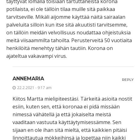
täyttyvät lomalla toisiaan tartuttaneista korona
potilaista, ei ole tällöin tilaa muille sitä paikkaa
tarvitseville. Mikäli aijomme käyttää näitä sairaalan
palveluita silloin kun itse sitä akuutisti tarvitsemme,
on tällöin meidän velvollisuus noudattaa ohjeistuksia
meitä viisaammilta tahoilta. Perusterveitä 50 vuotiaita
henkilöitä menehtyy tähän tautiin. Korona on
ajateltua vakavampi virus.
ANNEMARIA
REPLY
22.2.2021 - 9:17 am
Kiitos Martta mielipiteestäsi. Tärkeitä asioita nostit
esiin, kuten sen, että koronaa ei pidä missään
nimessä vähätellä ja että jokaiselta meistä
vaaditaan vastuuta käyttäytymisessämme. Sen
sijaan en ole ihan sitä mieltä, että kaikkien pitäisi
linnoittautua mökkeihinsä ja lopettaa niin kaikki