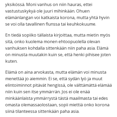
yksikössä. Moni vanhus on niin hauras, ettei
vastustuskykyä ole juuri mihinkään. Ohuen
elämänlangan voi katkaista korona, mutta yhtä hyvin
se voi olla tavallinen flunssa tai keuhkokuume.
En tiedä sopiiko tällaista kirjoittaa, mutta mietin myös
sitä, onko kuolema monen ehtoopuolella olevan
vanhuksen kohdalla sittenkään niin paha asia. Elämä
on minusta muutakin kuin se, että henki pihisee joten
kuten.
Elämä on aina arvokasta, mutta elämän voi minusta
menettää jo aiemmin. Ei se, että sydän lyö ja muut
elintoiminnot pitävät hengissä, ole välttämättä elämää
niin kuin sen itse ymmärrän. Jos ei ole enää
minkäänlaista ymmärrystä tästä maailmasta tai edes
omasta olemassaolostaan, sopii miettiä onko korona
siinä tilanteessa sittenkään paha asia.