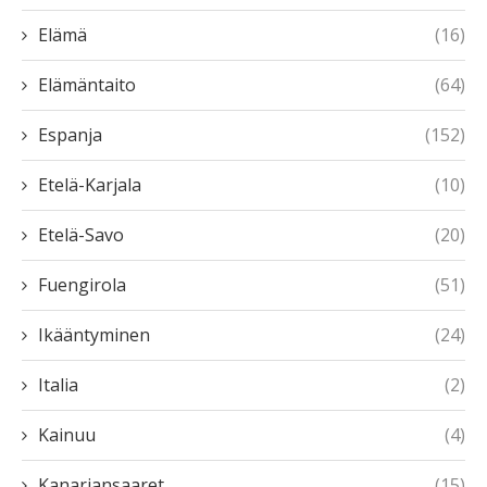
Elämä
(16)
Elämäntaito
(64)
Espanja
(152)
Etelä-Karjala
(10)
Etelä-Savo
(20)
Fuengirola
(51)
Ikääntyminen
(24)
Italia
(2)
Kainuu
(4)
Kanariansaaret
(15)