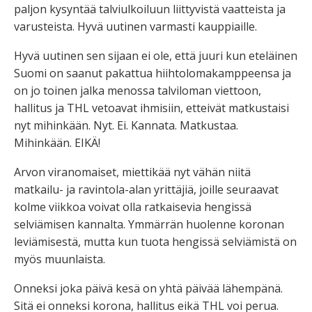
paljon kysyntää talviulkoiluun liittyvistä vaatteista ja
varusteista. Hyvä uutinen varmasti kauppiaille.
Hyvä uutinen sen sijaan ei ole, että juuri kun eteläinen
Suomi on saanut pakattua hiihtolomakamppeensa ja
on jo toinen jalka menossa talviloman viettoon,
hallitus ja THL vetoavat ihmisiin, etteivät matkustaisi
nyt mihinkään. Nyt. Ei. Kannata. Matkustaa.
Mihinkään. EIKÄ!
Arvon viranomaiset, miettikää nyt vähän niitä
matkailu- ja ravintola-alan yrittäjiä, joille seuraavat
kolme viikkoa voivat olla ratkaisevia hengissä
selviämisen kannalta. Ymmärrän huolenne koronan
leviämisestä, mutta kun tuota hengissä selviämistä on
myös muunlaista.
Onneksi joka päivä kesä on yhtä päivää lähempänä.
Sitä ei onneksi korona, hallitus eikä THL voi perua.