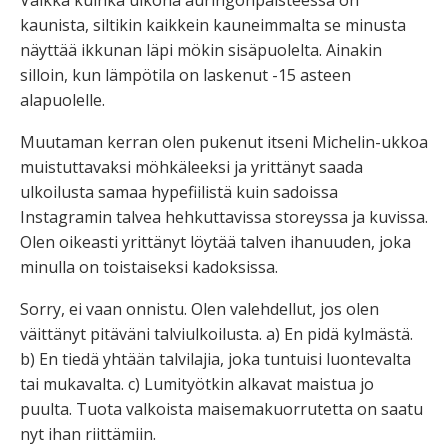
Vaikka kuinka ulkona auringonpaisteessa on
kaunista, siltikin kaikkein kauneimmalta se minusta
näyttää ikkunan läpi mökin sisäpuolelta. Ainakin
silloin, kun lämpötila on laskenut -15 asteen
alapuolelle.
Muutaman kerran olen pukenut itseni Michelin-ukkoa
muistuttavaksi möhkäleeksi ja yrittänyt saada
ulkoilusta samaa hypefiilistä kuin sadoissa
Instagramin talvea hehkuttavissa storeyssa ja kuvissa.
Olen oikeasti yrittänyt löytää talven ihanuuden, joka
minulla on toistaiseksi kadoksissa.
Sorry, ei vaan onnistu. Olen valehdellut, jos olen
väittänyt pitäväni talviulkoilusta. a) En pidä kylmästä.
b) En tiedä yhtään talvilajia, joka tuntuisi luontevalta
tai mukavalta. c) Lumityötkin alkavat maistua jo
puulta. Tuota valkoista maisemakuorrutetta on saatu
nyt ihan riittämiin.